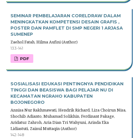
SEMINAR PEMBELAJARAN CORELDRAW DALAM
MENINGKATKAN KOMPETENSI DESAIN GRAFIS ,
POSTER DAN PAMFLET DI SMP NEGERI 1 ARJASA
SUMENEP
Zaehol Fatah, Hilma Aufini (Author)
133-141
PDF
SOSIALISASI EDUKASI PENTINGNYA PENDIDIKAN
TINGGI DAN BEASISWA BAGI PELAJAR NU DI
KECAMATAN NGRAHO KABUPATEN
BOJONEGORO
Annisa Nur Rakhmawati, Hendrik Richard, Liza Choirun Nisa,
Shochib Adianto, Muhamad Solikhin, Ferdinant Pakage,
Aridatuz Zahroh, Aria Dian Tri Wahyuni, Arinda Eka
Lidiastuti, Zainul Muttaqin (Author)
142-148