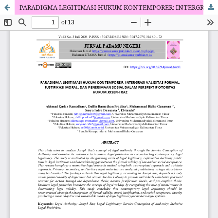
PARADIGMA LEGITIMASI HUKUM KONTEMPORER: INTERGRASI VALIDITAS FORMAL, JUSTIFIKASI MORAL, DAN PENERIMAAN SOSIAL DALAM PERSPEKTIF OTORITAS HUKUM JOSEPH RAZ