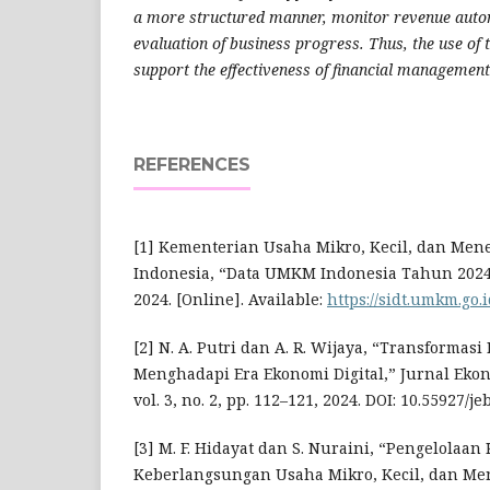
a more structured manner, monitor revenue automat
evaluation of business progress. Thus, the use of 
support the effectiveness of financial managemen
REFERENCES
[1] Kementerian Usaha Mikro, Kecil, dan Men
Indonesia, “Data UMKM Indonesia Tahun 2024,”
2024. [Online]. Available:
https://sidt.umkm.go.
[2] N. A. Putri dan A. R. Wijaya, “Transformas
Menghadapi Era Ekonomi Digital,” Jurnal Ekono
vol. 3, no. 2, pp. 112–121, 2024. DOI: 10.55927/je
[3] M. F. Hidayat dan S. Nuraini, “Pengelolaa
Keberlangsungan Usaha Mikro, Kecil, dan Men