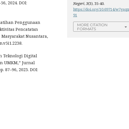
56, 2024. DOI:
Negeri
,
3
(3), 35-40.
https://doi.org/10.69714/w7gsq
91
Pelatihan Penggunaan
MORE CITATION
FORMATS
ktivitas Pencatatan
 Masyarakat Nusantara,
n.v5i1.2238.
 Teknologi Digital
an UMKM,” Jurnal
p. 87–96, 2023. DOI: