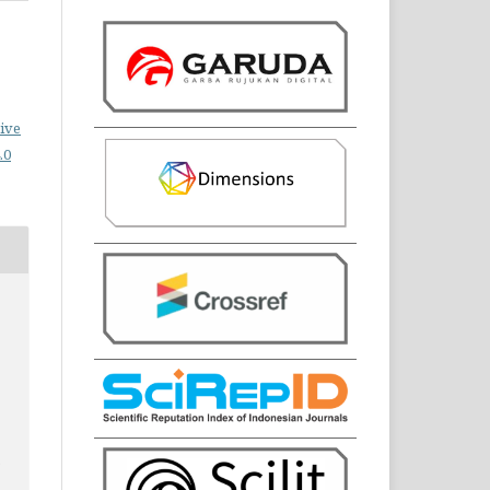
ive
.0
,