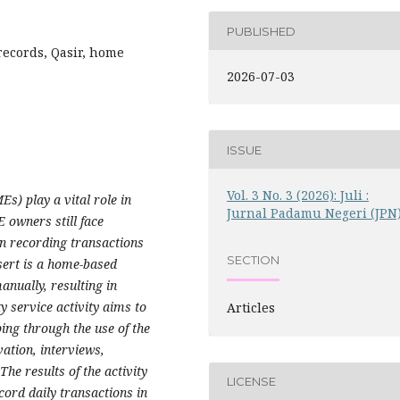
PUBLISHED
 records, Qasir, home
2026-07-03
ISSUE
Vol. 3 No. 3 (2026): Juli :
s) play a vital role in
Jurnal Padamu Negeri (JPN
owners still face
in recording transactions
SECTION
ert is a home-based
anually, resulting in
 service activity aims to
Articles
ping through the use of the
ation, interviews,
he results of the activity
LICENSE
ord daily transactions in