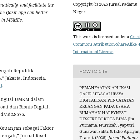
Copyright (c) 2026 Jurnal Padamu
ically, and facilitate the
Negeri
the Qasir app can better
t in MSMEs.
This work is licensed under a
Creat
Commons Attribution-ShareAlike 4
International License
.
engah Republik
HOW TO CITE
 Jakarta, Indonesia,
id
.
PEMANFAATAN APLIKASI
QASIR SEBAGAI UPAYA
i Digital UMKM dalam
DIGITALISASI PENCATATAN
KEUANGAN PADA USAHA
mi dan Bisnis Digital,
RUMAHAN HAPPYNEST
bd.v3i2.8576.
DESSERT DI KOTA BIMA (Ita
Purnama, Nurrizah Syaputri,
n Keuangan sebagai Faktor
Gunawan Sakti, & Ikko Apriyan
engah,” Jurnal Riset
Trans.). (2026).
Jurnal Padamu