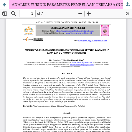
ANALISIS YURIDIS PARAMETER PEMBELAAN TERPAKSA (NOODWEER) DALAM KUHP LAMA DAN UU NOMOR 1 TAHUN 2023