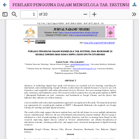
PERILAKU PENGGUNA DALAM MENGELOLA TAB, EKSTENSI, DAN BOOKMARK DI GOOGLE CHROME BAGI SISWA SMPN 1 BANYUPUTIH SITUBONDO