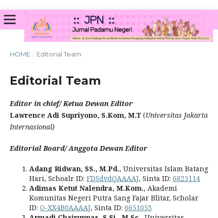
HOME
/
Editorial Team
Editorial Team
Editor in chief/ Ketua Dewan Editor
Lawrence Adi Supriyono, S.Kom, M.T
(
Universitas Jakarta
Internasional)
Editorial Board/ Anggota Dewan Editor
Adang Ridwan, SS., M.Pd.
, Universitas Islam Batang
Hari, Schoalr ID:
FDSdvdQAAAAJ
, Sinta ID:
6825114
Adimas Ketut Nalendra, M.Kom.
, Akademi
Komunitas Negeri Putra Sang Fajar Blitar, Scholar
ID:
O-XX4B0AAAAJ
, Sinta ID:
6651053
Armadi Chairunnas, S.Si., M.Sc.
, Universitas