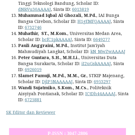
Tinggi Teknologi Bandung, Scholar ID:
dNRVu30AAAAJ
, Sinta ID:
6013819
Muhammad Iqbal Al Ghozali, M.Pd.
, IAI Bunga
Bangsa Cirebon, Scholar ID:
H1gEMFQAAAAJ
, Sinta
ID:
6732746
Muhathir, ST., M.Kom.
, Universitas Medan Area,
Scholar ID:
bcfC1pkAAAAJ
, Sinta ID:
6649277
Pauli Anggraini, M.Pd.
, Institut Jam'iyah
Mahmudiyah Langkat, Scholar ID:
kN_MwZwAAAAJ
Peter Guntara, S.H., M.H.Li.
, Universitas Duta
Bangsa Surakarta, Scholar ID:
iI2uGskAAAAJ
, Sinta
ID:
6926019
Slamet Pamuji, M.Pd., M.M., Gr.
, STKIP Majenang,
Scholar ID:
DjlP5NAAAAAJ
, Sinta ID:
6953297
Wandi Sujatmiko, S.Kom., M.Cs.
, Politeknik
Aisyiyah Pontianak, Scholar ID:
ICtDh44AAAAJ
, Sinta
ID:
6725881
SK Editor dan Reviewer
P-ISSN : 3047-2806