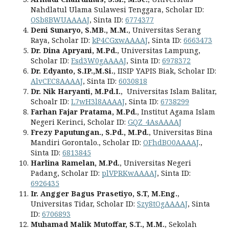
Nahdlatul Ulama Sulawesi Tenggara, Scholar ID:
OSb8BWUAAAAJ
, Sinta ID:
6774377
Deni Sunaryo, S.MB., M.M.
, Universitas Serang
Raya, Scholar ID:
kP4CGxwAAAAJ
, Sinta ID:
6663473
Dr. Dina Apryani, M.Pd.
, Universitas Lampung,
Scholar ID:
Esd3W0gAAAAJ
, Sinta ID:
6978372
Dr. Edyanto, S.IP.,M.Si.
, IISIP YAPIS Biak, Scholar ID:
AlvCEC8AAAAJ
, Sinta ID:
6030818
Dr. Nik Haryanti, M.Pd.I.
, Universitas Islam Balitar,
Schoalr ID:
L7wH3l8AAAAJ
, Sinta ID:
6738299
Farhan Fajar Pratama, M.Pd.
, Institut Agama Islam
Negeri Kerinci, Scholar ID:
GQZ_4AsAAAAJ
Frezy Paputungan., S.Pd., M.Pd.
, Universitas Bina
Mandiri Gorontalo., Scholar ID:
OFhdBO0AAAAJ
.,
Sinta ID:
6813845
Harlina Ramelan, M.Pd.
, Universitas Negeri
Padang, Scholar ID:
plVPRKwAAAAJ
, Sinta ID:
6926435
Ir. Angger Bagus Prasetiyo, S.T, M.Eng.
,
Universitas Tidar, Scholar ID:
Szy8tOgAAAAJ
, Sinta
ID:
6706893
Muhamad Malik Mutoffar, S.T., M.M.
, Sekolah