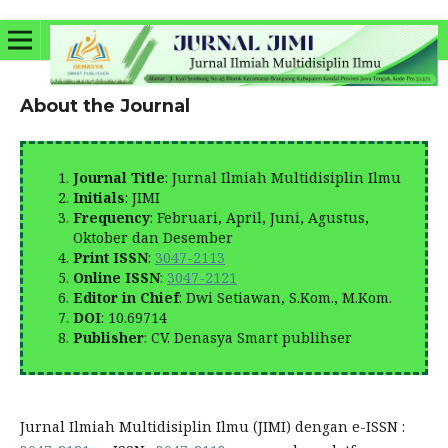
About the Journal
Journal Title
: Jurnal Ilmiah Multidisiplin Ilmu
Initials
: JIMI
Frequency
: Februari, April, Juni, Agustus,
Oktober dan Desember
Print ISSN
:
3047-2113
Online ISSN
:
3047-2121
Editor in Chief
:
Dwi Setiawan, S.Kom., M.Kom.
DOI
: 10.69714
Publisher
: CV. Denasya Smart publihser
Jurnal Ilmiah Multidisiplin Ilmu (JIMI) dengan e-ISSN :