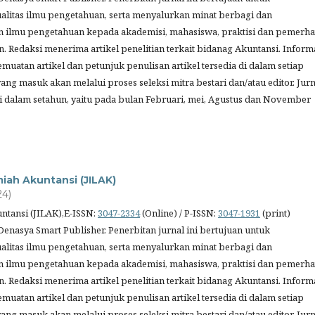
litas ilmu pengetahuan, serta menyalurkan minat berbagi dan
 ilmu pengetahuan kepada akademisi, mahasiswa, praktisi dan pemerha
. Redaksi menerima artikel penelitian terkait bidanag Akuntansi. Inform
muatan artikel dan petunjuk penulisan artikel tersedia di dalam setiap
 yang masuk akan melalui proses seleksi mitra bestari dan/atau editor. Jurn
ali dalam setahun, yaitu pada bulan Februari, mei, Agustus dan November
lmiah Akuntansi (JILAK)
24)
untansi (JILAK),E-ISSN:
3047-2334
(Online) / P-ISSN:
3047-1931
(print)
Denasya Smart Publisher. Penerbitan jurnal ini bertujuan untuk
litas ilmu pengetahuan, serta menyalurkan minat berbagi dan
 ilmu pengetahuan kepada akademisi, mahasiswa, praktisi dan pemerha
. Redaksi menerima artikel penelitian terkait bidanag Akuntansi. Inform
muatan artikel dan petunjuk penulisan artikel tersedia di dalam setiap
 yang masuk akan melalui proses seleksi mitra bestari dan/atau editor. Jurn