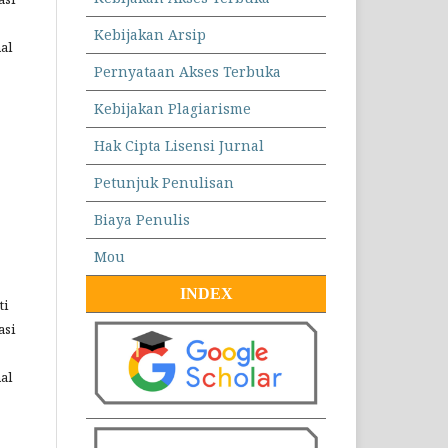
Kebijakan Arsip
al
Pernyataan Akses Terbuka
Kebijakan Plagiarisme
Hak Cipta Lisensi Jurnal
Petunjuk Penulisan
Biaya Penulis
Mou
INDEX
ti
asi
al