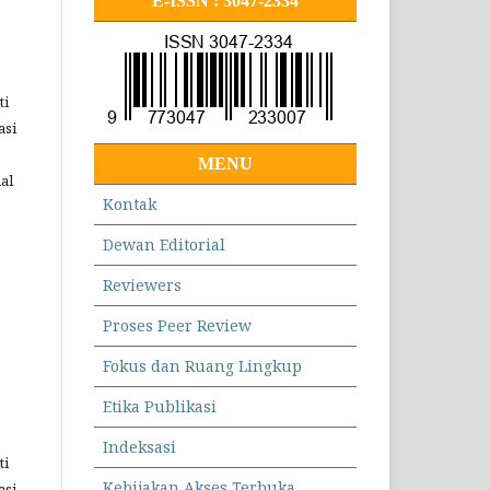
E-ISSN : 3047-2334
ti
asi
MENU
al
Kontak
Dewan Editorial
Reviewers
Proses Peer Review
Fokus dan Ruang Lingkup
Etika Publikasi
Indeksasi
ti
Kebijakan Akses Terbuka
asi