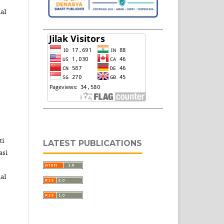
al
ti
LATEST PUBLICATIONS
asi
al