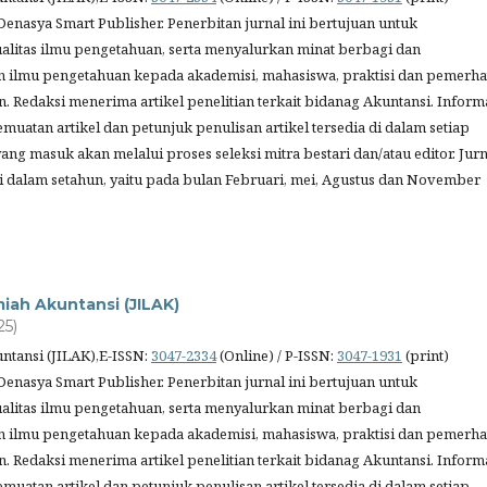
Denasya Smart Publisher. Penerbitan jurnal ini bertujuan untuk
litas ilmu pengetahuan, serta menyalurkan minat berbagi dan
 ilmu pengetahuan kepada akademisi, mahasiswa, praktisi dan pemerha
. Redaksi menerima artikel penelitian terkait bidanag Akuntansi. Inform
muatan artikel dan petunjuk penulisan artikel tersedia di dalam setiap
 yang masuk akan melalui proses seleksi mitra bestari dan/atau editor. Jurn
ali dalam setahun, yaitu pada bulan Februari, mei, Agustus dan November
lmiah Akuntansi (JILAK)
25)
untansi (JILAK),E-ISSN:
3047-2334
(Online) / P-ISSN:
3047-1931
(print)
Denasya Smart Publisher. Penerbitan jurnal ini bertujuan untuk
litas ilmu pengetahuan, serta menyalurkan minat berbagi dan
 ilmu pengetahuan kepada akademisi, mahasiswa, praktisi dan pemerha
. Redaksi menerima artikel penelitian terkait bidanag Akuntansi. Inform
muatan artikel dan petunjuk penulisan artikel tersedia di dalam setiap