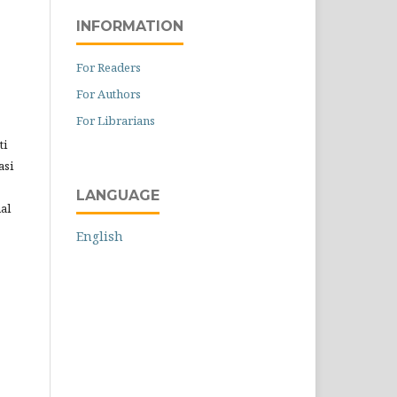
INFORMATION
For Readers
For Authors
For Librarians
ti
asi
LANGUAGE
al
English