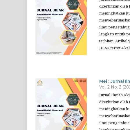
diterbitkan oleh 
meningkatkan kua
menyebarluaskan
ilmu pengetahuan
lengkap untuk pe
terbitan. Artikel
JILAK terbit 4 k
Mei : Jurnal I
Vol. 2 No. 2 (20
Jurnal Ilmiah Ak
diterbitkan oleh 
meningkatkan kua
menyebarluaskan
ilmu pengetahuan
lengkap untuk pe