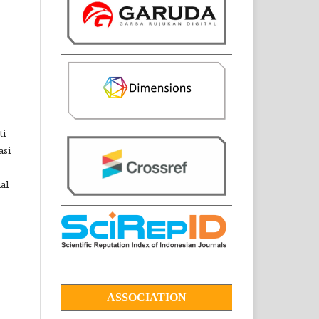
ti
asi
al
ASSOCIATION