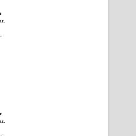
ti
asi
al
ti
asi
al