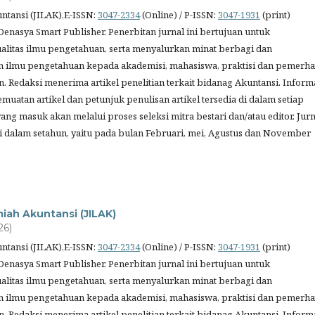
untansi (JILAK),E-ISSN:
3047-2334
(Online) / P-ISSN:
3047-1931
(print)
Denasya Smart Publisher. Penerbitan jurnal ini bertujuan untuk
litas ilmu pengetahuan, serta menyalurkan minat berbagi dan
 ilmu pengetahuan kepada akademisi, mahasiswa, praktisi dan pemerha
. Redaksi menerima artikel penelitian terkait bidanag Akuntansi. Inform
muatan artikel dan petunjuk penulisan artikel tersedia di dalam setiap
 yang masuk akan melalui proses seleksi mitra bestari dan/atau editor. Jurn
ali dalam setahun, yaitu pada bulan Februari, mei, Agustus dan November
lmiah Akuntansi (JILAK)
26)
untansi (JILAK),E-ISSN:
3047-2334
(Online) / P-ISSN:
3047-1931
(print)
Denasya Smart Publisher. Penerbitan jurnal ini bertujuan untuk
litas ilmu pengetahuan, serta menyalurkan minat berbagi dan
 ilmu pengetahuan kepada akademisi, mahasiswa, praktisi dan pemerha
. Redaksi menerima artikel penelitian terkait bidanag Akuntansi. Inform