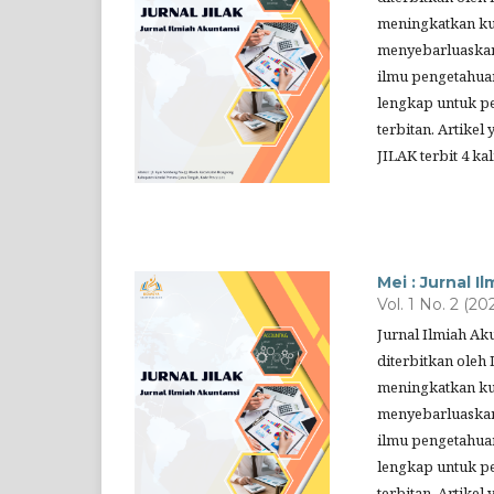
meningkatkan kua
menyebarluaskan
ilmu pengetahuan
lengkap untuk pe
terbitan. Artikel
JILAK terbit 4 k
Mei : Jurnal I
Vol. 1 No. 2 (20
Jurnal Ilmiah Ak
diterbitkan oleh 
meningkatkan kua
menyebarluaskan
ilmu pengetahuan
lengkap untuk pe
terbitan. Artikel