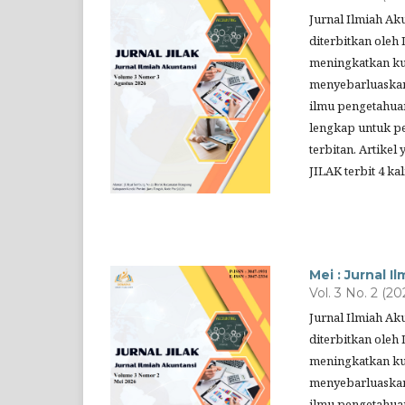
Jurnal Ilmiah Ak
diterbitkan oleh 
meningkatkan kua
menyebarluaskan
ilmu pengetahuan
lengkap untuk pe
terbitan. Artikel
JILAK terbit 4 k
Mei : Jurnal I
Vol. 3 No. 2 (20
Jurnal Ilmiah Ak
diterbitkan oleh 
meningkatkan kua
menyebarluaskan
ilmu pengetahuan