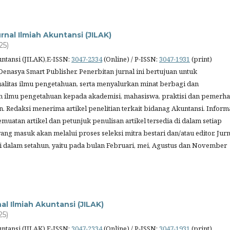
rnal Ilmiah Akuntansi (JILAK)
25)
untansi (JILAK),E-ISSN:
3047-2334
(Online) / P-ISSN:
3047-1931
(print)
Denasya Smart Publisher. Penerbitan jurnal ini bertujuan untuk
litas ilmu pengetahuan, serta menyalurkan minat berbagi dan
 ilmu pengetahuan kepada akademisi, mahasiswa, praktisi dan pemerha
. Redaksi menerima artikel penelitian terkait bidanag Akuntansi. Inform
muatan artikel dan petunjuk penulisan artikel tersedia di dalam setiap
 yang masuk akan melalui proses seleksi mitra bestari dan/atau editor. Jurn
ali dalam setahun, yaitu pada bulan Februari, mei, Agustus dan November
al Ilmiah Akuntansi (JILAK)
25)
untansi (JILAK),E-ISSN:
3047-2334
(Online) / P-ISSN:
3047-1931
(print)