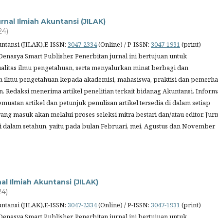
rnal Ilmiah Akuntansi (JILAK)
24)
untansi (JILAK),E-ISSN:
3047-2334
(Online) / P-ISSN:
3047-1931
(print)
Denasya Smart Publisher. Penerbitan jurnal ini bertujuan untuk
litas ilmu pengetahuan, serta menyalurkan minat berbagi dan
 ilmu pengetahuan kepada akademisi, mahasiswa, praktisi dan pemerha
. Redaksi menerima artikel penelitian terkait bidanag Akuntansi. Inform
muatan artikel dan petunjuk penulisan artikel tersedia di dalam setiap
 yang masuk akan melalui proses seleksi mitra bestari dan/atau editor. Jurn
ali dalam setahun, yaitu pada bulan Februari, mei, Agustus dan November
al Ilmiah Akuntansi (JILAK)
24)
untansi (JILAK),E-ISSN:
3047-2334
(Online) / P-ISSN:
3047-1931
(print)
Denasya Smart Publisher. Penerbitan jurnal ini bertujuan untuk