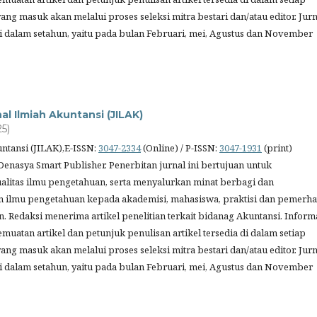
 yang masuk akan melalui proses seleksi mitra bestari dan/atau editor. Jurn
ali dalam setahun, yaitu pada bulan Februari, mei, Agustus dan November
nal Ilmiah Akuntansi (JILAK)
25)
untansi (JILAK),E-ISSN:
3047-2334
(Online) / P-ISSN:
3047-1931
(print)
Denasya Smart Publisher. Penerbitan jurnal ini bertujuan untuk
litas ilmu pengetahuan, serta menyalurkan minat berbagi dan
 ilmu pengetahuan kepada akademisi, mahasiswa, praktisi dan pemerha
. Redaksi menerima artikel penelitian terkait bidanag Akuntansi. Inform
muatan artikel dan petunjuk penulisan artikel tersedia di dalam setiap
 yang masuk akan melalui proses seleksi mitra bestari dan/atau editor. Jurn
ali dalam setahun, yaitu pada bulan Februari, mei, Agustus dan November