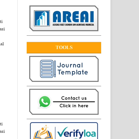
ti
asi
al
TOOLS
ti
asi