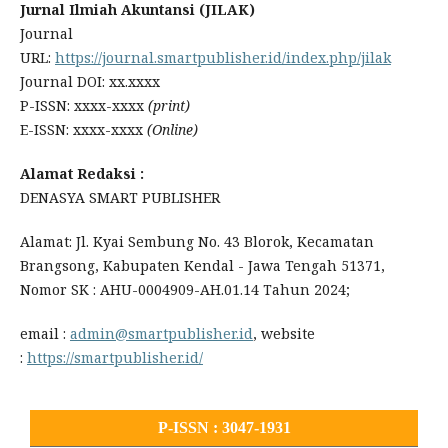
Jurnal Ilmiah Akuntansi (JILAK)
Journal
URL:
https://journal.smartpublisher.id/index.php/jilak
Journal DOI: xx.xxxx
P-ISSN: xxxx-xxxx
(print)
E-ISSN: xxxx-xxxx
(Online)
Alamat Redaksi :
DENASYA SMART PUBLISHER
Alamat: Jl. Kyai Sembung No. 43 Blorok, Kecamatan
Brangsong, Kabupaten Kendal - Jawa Tengah 51371,
Nomor SK : AHU-0004909-AH.01.14 Tahun 2024;
email :
admin@smartpublisher.id
, website
:
https://smartpublisher.id/
P-ISSN : 3047-1931