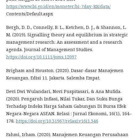
https://www.bi.go.id/en/moneter/bi-7day-RR/data/
Contents/Default.aspx
Bergh, D. D., Connelly, B. L., Ketchen, D. J., & Shannon, L.
M. (2019). Signalling theory and equilibrium in strategic
management research: An assessment and a research
agenda. Journal of Management Studies.
https://doi.org/10.1111/joms.12097
Brigham and Houston. (2020). Dasar-dasar Manajemen
Keuangan. Edisi 11. Jakarta. Salemba Empat.
Devi Dwi Wulandari, Novi Puspitasari, & Ana Mufida.
(2020). Pengaruh Inflasi, Nilai Tukar, Dan Suku Bunga
Terhadap Indeks Harga Saham Gabungan Di Bursa Efek
Negara-Negara ASEAN. Relasi : Jurnal Ekonomi, 16(1), 164–
178.
https://doi.org/10.31967/relasi.v16i1.346
Fahmi, Irham. (2020). Manajemen Keuangan Perusahaan