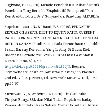
Sugiyono, P. D. (2020). Metode Penelitian Kualitatif Untuk
Penelitian Yang Bersifat: Eksploiratif, Enterpretif Dan
Konstruktif. Edited By Y. Suryandari. Bandung: ALFABETA
Supriantikasari, N., & Utami, E. S. (2019). PENGARUH
RETURN ON ASSETS, DEBT TO EQUITY RATIO, CURRENT
RATIO, EARNING PER SHARE DAN NILAI TUKAR TERHADAP
RETURN SAHAM (Studi Kasus Pada Perusahaan Go Public
Sektor Barang Konsumsi Yang Listing Di Bursa Efek
Indonesia Periode 2015-2017). Jurnal Riset Akuntansi
Mercu Buana, 5(1), 49.
https://doi.org/10.26486/jramb.v5i1.814J.E
. Bourne.
“Synthetic structure of industrial plastics,” in Plastics,
2nd ed., vol. 3. J. Peters, Ed. New York: McGraw-Hill, 1964,
pp.15-67.
Yurniwati, Y., & Wahyuni, L. (2020). Tingkat Inflasi,
Tingkat Bunga SBI, dan Nilai Tukar Rupiah terhadap
Pengaruh Indeks Harga Saham. Owner (Riset Dan Jurnal