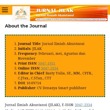
About the Journal
Journal Title
: Jurnal Ilmiah Akuntansi
Initials
: JILAK
Frequency
: Februari, mei, Agustus dan
November
Print ISSN
:
3047-1931
Online ISSN
:
3047-2334
Editor in Chief
:
Rasty Yulia, SE., MM., CPFR.,
C.JTax., C.STax., CTT
DOI
: 10.69714
Publisher
: CV. Denasya Smart publihser
Jurnal Ilmiah Akuntansi (JILAK), E-ISSN:
3047-2334