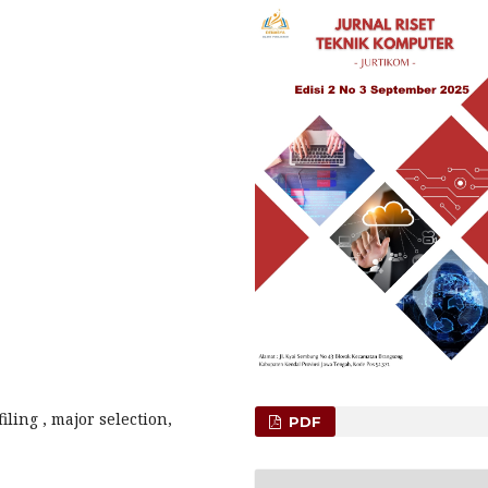
ling , major selection,
PDF