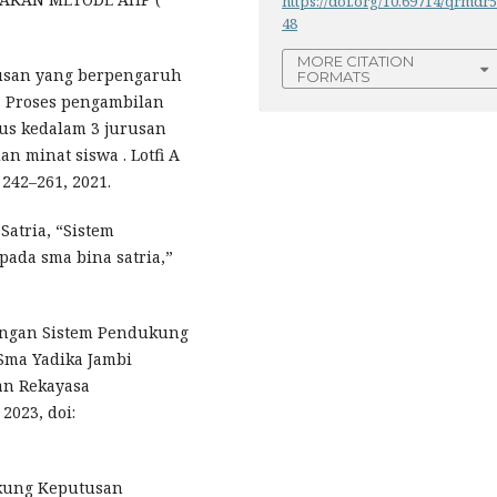
https://doi.org/10.69714/qrmdr
48
MORE CITATION
utusan yang berpengaruh
FORMATS
. Proses pengambilan
us kedalam 3 jurusan
an minat siswa . Lotfi A
. 242–261, 2021.
Satria, “Sistem
ada sma bina satria,”
cangan Sistem Pendukung
ma Yadika Jambi
Dan Rekayasa
2023, doi:
ukung Keputusan