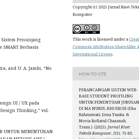
Copyright (c) 2025 Jurnal Riset Tek
Komputer
This work is licensed under a
Creat
n Sistem Penunjang
Commons Attribution-ShareAlike 4
e SMART Berbasis
International License
.
tra, and U. A. Jambi, “No
HOW TO CITE
PERANCANGAN SISTEM WEB-
BASE STUDENT PROFILING
UNTUK PENENTUAN JURUSA
esign UI / UX pada
DI MA NURUL KHOIROH (Eka
esign Thinking,” vol.
Rahmawati, Irma Yunita, &
Novia Rofiatul Chasanah,
Trans.). (2025).
Jurnal Riset
S WEB UNTUK MENENTUKAN
Teknik Komputer
,
2
(3), 75-83.
AKAN METODE AHP (