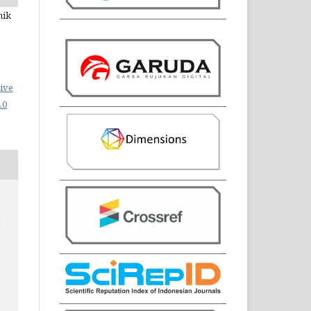
nik
ive
.0
N