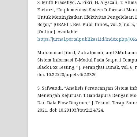
S. Mufti Prasetiyo, A. Fikri, H. Algazali, T. Ah
Fachuzi, “Implementasi Sistem Informasi Ma
Untuk Meningkatkan Efektivitas Pengelolaan 
Bogor,” JORAPI J. Res. Publ. Innov., vol. 2, no. 3
[Online]. Available:
https://jurnal.portalpublikasi.id/index.php/JO
Muhammad Jibril, Zulrahmadi, and 3Muhamm
Sistem Informasi E-Modul Pada Smpn 1 Temp
Black Box Testing,” J. Perangkat Lunak, vol. 6, n
doi: 10.32520/jupel.v6i2.3326.
S. Safwandi, “Analisis Perancangan Sistem In
Menengah Kejuruan 1 Gandapura Dengan Mod
Dan Data Flow Diagram,” J. Teknol. Terap. Sains 4.
2021, doi: 10.29103/tts.v2i2.4724.