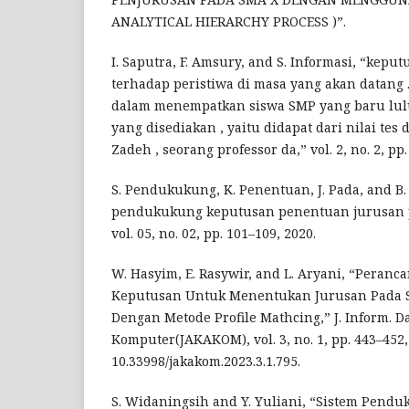
ANALYTICAL HIERARCHY PROCESS )”.
I. Saputra, F. Amsury, and S. Informasi, “kep
terhadap peristiwa di masa yang akan datang 
dalam menempatkan siswa SMP yang baru lul
yang disediakan , yaitu didapat dari nilai tes d
Zadeh , seorang professor da,” vol. 2, no. 2, pp
S. Pendukukung, K. Penentuan, J. Pada, and B. 
pendukukung keputusan penentuan jurusan p
vol. 05, no. 02, pp. 101–109, 2020.
W. Hasyim, E. Rasywir, and L. Aryani, “Peran
Keputusan Untuk Menentukan Jurusan Pada S
Dengan Metode Profile Mathcing,” J. Inform. 
Komputer(JAKAKOM), vol. 3, no. 1, pp. 443–452, 
10.33998/jakakom.2023.3.1.795.
S. Widaningsih and Y. Yuliani, “Sistem Pend