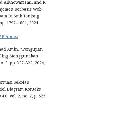
mad Alkhowarizmi, and R.
najemen Berbasis Web
Data Di Smk Tonjong
, pp. 1797–1801, 2024,
RAPI/index
ad Amin, “Pengujian
uling Menggunakan
o. 2, pp. 327–332, 2024,
formasi Sekolah
el Diagram Konteks
0, vol. 2, no. 2, p. 525,