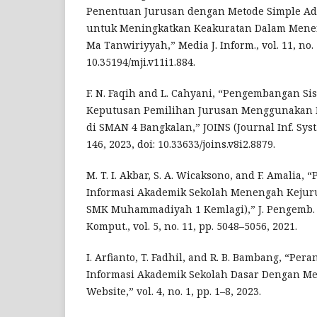
Penentuan Jurusan dengan Metode Simple Add
untuk Meningkatkan Keakuratan Dalam Menen
Ma Tanwiriyyah,” Media J. Inform., vol. 11, no. 1
10.35194/mji.v11i1.884.
F. N. Faqih and L. Cahyani, “Pengembangan S
Keputusan Pemilihan Jurusan Menggunakan M
di SMAN 4 Bangkalan,” JOINS (Journal Inf. Syst., 
146, 2023, doi: 10.33633/joins.v8i2.8879.
M. T. I. Akbar, S. A. Wicaksono, and F. Amalia
Informasi Akademik Sekolah Menengah Kejuru
SMK Muhammadiyah 1 Kemlagi),” J. Pengemb. T
Komput., vol. 5, no. 11, pp. 5048–5056, 2021.
I. Arfianto, T. Fadhil, and R. B. Bambang, “Per
Informasi Akademik Sekolah Dasar Dengan Met
Website,” vol. 4, no. 1, pp. 1–8, 2023.