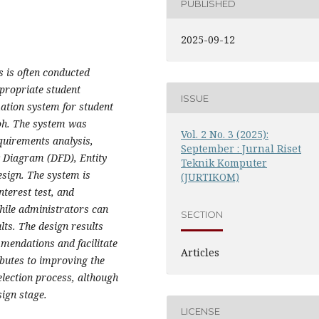
PUBLISHED
2025-09-12
s is often conducted
propriate student
ISSUE
ation system for student
oh. The system was
Vol. 2 No. 3 (2025):
quirements analysis,
September : Jurnal Riset
 Diagram (DFD), Entity
Teknik Komputer
esign. The system is
(JURTIKOM)
nterest test, and
ile administrators can
SECTION
lts. The design results
mendations and facilitate
Articles
butes to improving the
selection process, although
sign stage.
LICENSE