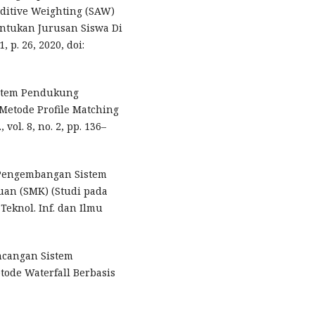
itive Weighting (SAW)
tukan Jurusan Siswa Di
, p. 26, 2020, doi:
istem Pendukung
etode Profile Matching
vol. 8, no. 2, pp. 136–
, “Pengembangan Sistem
an (SMK) (Studi pada
eknol. Inf. dan Ilmu
ancangan Sistem
ode Waterfall Berbasis