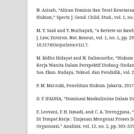
N. Azizah, “Aliran Feminis dan Teori Kesetar
Hukum,” Spectr. J. Gend. Child. Stud., vol. 1, no.
M. Y. Said and Y. Nurhayati, “a Review on Rawls
J. Law, Environ. Nat. Resour., vol. 1, no. 1, pp. 2
10.51749/injurlens.v1i1.7.
M. Ridho Hidayat and N. Dalimunthe, “Hukum
Kerja Wanita Dalam Perspektif Undang-Undang,”
Sos. Ekon. Budaya, Teknol. dan Pendidik., vol. 2,
P. M. Marzuki, Penelitian Hukum. Jakarta, 2017
D. F. IFADHA, “Dominasi Maskulinitas Dalam Dun
E. Leovani, F. H. Ismadi, and C. A. Terenggana
Di Tempat Kerja : Tinjauan Mengenai Proses 
Organisasi,” Analisis, vol. 13, no. 2, pp. 303–319