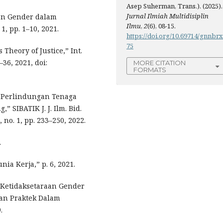
Asep Suherman, Trans.). (2025).
Jurnal Ilmiah Multidisiplin
aan Gender dalam
Ilmu
,
2
(6), 08-15.
 1, pp. 1–10, 2021.
https://doi.org/10.69714/gnnbr
75
 Theory of Justice,” Int.
9–36, 2021, doi:
MORE CITATION
FORMATS
 Perlindungan Tenaga
 SIBATIK J. J. Ilm. Bid.
 no. 1, pp. 233–250, 2022.
.
ia Kerja,” p. 6, 2021.
, “Ketidaksetaraan Gender
Dan Praktek Dalam
.