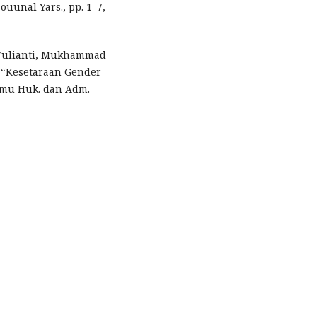
uunal Yars., pp. 1–7,
n Yulianti, Mukhammad
 “Kesetaraan Gender
lmu Huk. dan Adm.