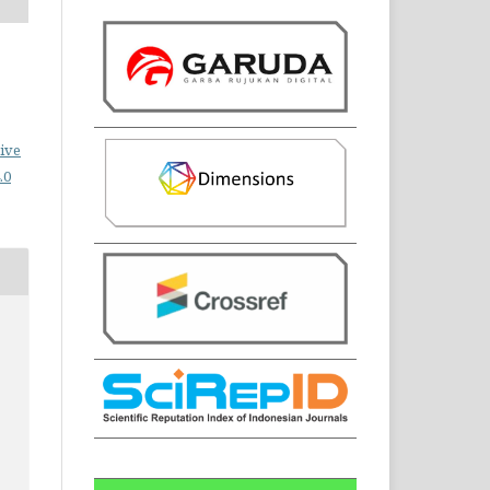
ive
.0