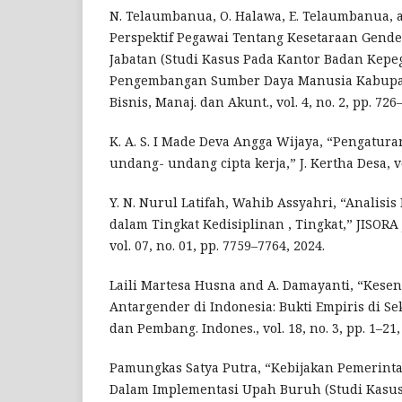
N. Telaumbanua, O. Halawa, E. Telaumbanua, an
Perspektif Pegawai Tentang Kesetaraan Gen
Jabatan (Studi Kasus Pada Kantor Badan Kep
Pengembangan Sumber Daya Manusia Kabupaten
Bisnis, Manaj. dan Akunt., vol. 4, no. 2, pp. 726
K. A. S. I Made Deva Angga Wijaya, “Pengatur
undang- undang cipta kerja,” J. Kertha Desa, vol
Y. N. Nurul Latifah, Wahib Assyahri, “Analisi
dalam Tingkat Kedisiplinan , Tingkat,” JISORA 
vol. 07, no. 01, pp. 7759–7764, 2024.
Laili Martesa Husna and A. Damayanti, “Kese
Antargender di Indonesia: Bukti Empiris di Sek
dan Pembang. Indones., vol. 18, no. 3, pp. 1–21,
Pamungkas Satya Putra, “Kebijakan Pemerin
Dalam Implementasi Upah Buruh (Studi Kasu