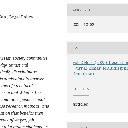
PUBLISHED
ap , Legal Policy
2025-12-02
ISSUE
esian society contributes
Vol. 2 No. 6 (2025): Desembe
oday. Structural
: Jurnal Ilmiah Multidisipli
tically discriminates
Ilmu (JIMI)
is study aims to answer
ions of structural
SECTION
nesia and What is the
er and more gender-equal
Articles
ative research methods. The
nation that benefits men
erms of wages, job
 still a major challenge in
LICENSE