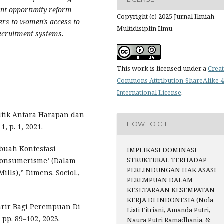
nt opportunity reform
Copyright (c) 2025 Jurnal Ilmiah
iers to women's access to
Multidisiplin Ilmu
recruitment systems.
This work is licensed under a
Creat
Commons Attribution-ShareAlike 4
International License
.
litik Antara Harapan dan
HOW TO CITE
1, p. 1, 2021.
buah Kontestasi
IMPLIKASI DOMINASI
STRUKTURAL TERHADAP
 Konsumerisme’ (Dalam
PERLINDUNGAN HAK ASASI
Mills),” Dimens. Sociol.,
PEREMPUAN DALAM
KESETARAAN KESEMPATAN
KERJA DI INDONESIA (Nola
arir Bagi Perempuan Di
Listi Fitriani, Amanda Putri,
, pp. 89–102, 2023.
Naura Putri Ramadhania, &