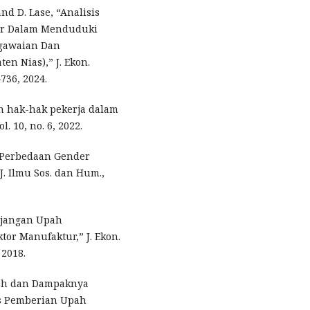
d D. Lase, “Analisis
der Dalam Menduduki
egawaian Dan
 Nias),” J. Ekon.
–736, 2024.
an hak-hak pekerja dalam
. 10, no. 6, 2022.
s Perbedaan Gender
J. Ilmu Sos. dan Hum.,
njangan Upah
tor Manufaktur,” J. Ekon.
 2018.
tah dan Dampaknya
s Pemberian Upah