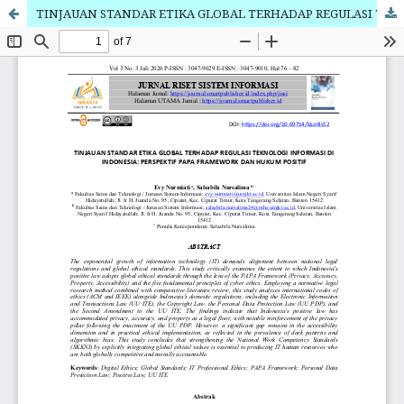
TINJAUAN STANDAR ETIKA GLOBAL TERHADAP REGULASI TEKNOLOGI INFORMASI DI INDONESIA: PERSPEKTIF PAPA FRAMEWORK DAN HUKUM POSITIF