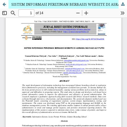
SISTEM INFORMASI PERIZINAN BERBASIS WEBSITE DI ASRAMA MA’HAD ALY PUTRI