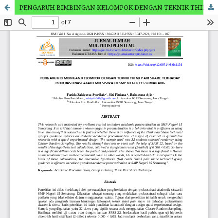
PENGARUH BIMBINGAN KELOMPOK DENGAN TEKNIK THINK PAIR SHARE TERHADAP PROKRASTINASI AKADEMIK SISWA DI SMP NEGERI 15 SEMARANG