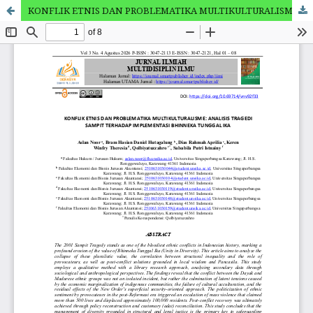
KONFLIK ETNIS DAN PROBLEMATIKA MULTIKULTURALISME: ANALISIS TRAGEDI SAMPIT TERHADAP IMPLEMENTASI BHINNEKA TUNGGAL IKA