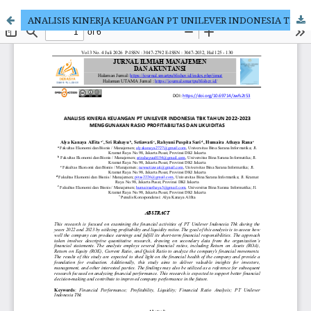
ANALISIS KINERJA KEUANGAN PT UNILEVER INDONESIA TBK TAHUN 2022-2023 MENGGUNAKAN RASIO PROFITABILITAS DAN LIKUIDITAS