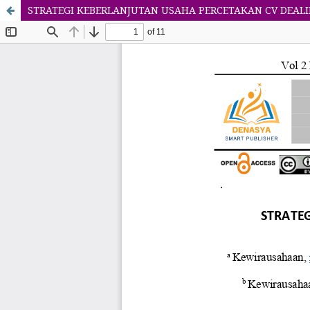
STRATEGI KEBERLANJUTAN USAHA PERCETAKAN CV DEAL