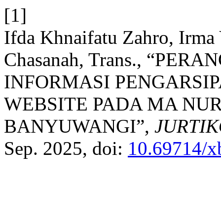
[1]
Ifda Khnaifatu Zahro, Irma 
Chasanah, Trans., “PE
INFORMASI PENGARSIP
WEBSITE PADA MA NU
BANYUWANGI”,
JURTI
Sep. 2025, doi:
10.69714/x