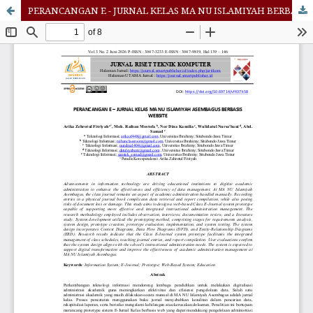
PERANCANGAN E - JURNAL KELAS MA NU ISLAMIYAH BERBASIS WEBSITE