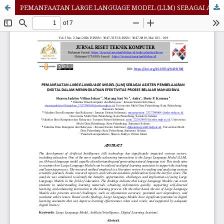
PEMANFAATAN LARGE LANGUAGE MODEL (LLM) SEBAGAI ASISTEN PEMBELAJARAN DIGITAL DALAM MENINGKATKAN EFEKTIVITAS PROSES BELAJAR MAHASISWA