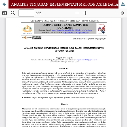
ANALISIS TINJAUAN IMPLEMENTASI METODE AGILE DALAM MANAJEMEN PROYEK SISTEM INFORMASI