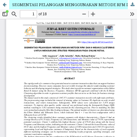
SEGMENTASI PELANGGAN MENGGUNAKAN METODE RFM DAN K-MEANS CLUSTERING UNTUK MENDUKUNG STRATEGI PEMASARAN PADA ONLINE RETAIL