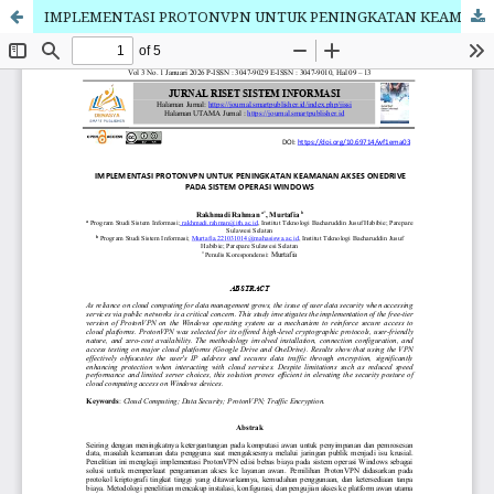
IMPLEMENTASI PROTONVPN UNTUK PENINGKATAN KEAMANAN AKSES ONEDRIVE PADA SISTEM OPERASI WINDOWS