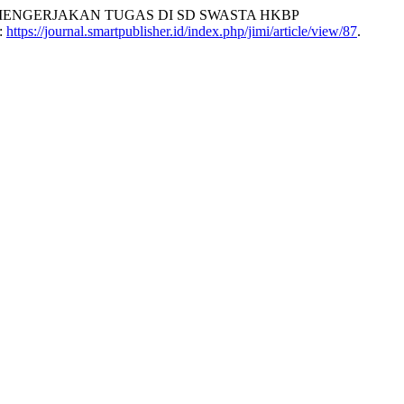
MENGERJAKAN TUGAS DI SD SWASTA HKBP
m:
https://journal.smartpublisher.id/index.php/jimi/article/view/87
.