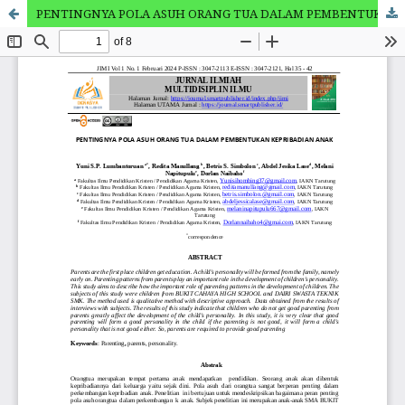
PENTINGNYA POLA ASUH ORANG TUA DALAM PEMBENTUKAN KEPRIBADIAN ANAK