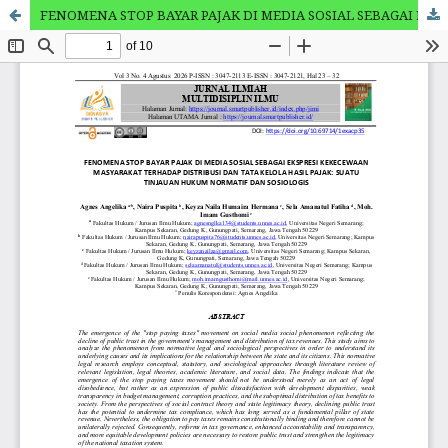
FENOMENA STOP BAYAR PAJAK DI MEDIA SOSIAL SEBAGAI EKSPRESI KEKECEWAAN MASYARAKAT TERHADAP DISTRIBUSI DAN TATA KELOLA HASIL PAJAK: SUATU TINJAUAN HUKUM NORMATIF DAN SOSIOLOGIS