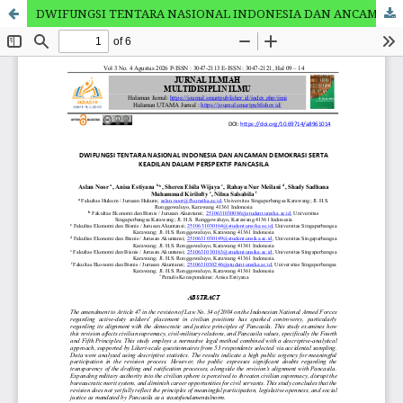
DWIFUNGSI TENTARA NASIONAL INDONESIA DAN ANCAMAN DEMOKRASI SERTA KEADILAN DALAM PERSPEKTIF PANCASILA