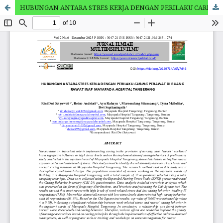
HUBUNGAN ANTARA STRES KERJA DENGAN PERILAKU CARING PERAWAT DI RUANG RAWAT INAP MAYAPADA HOSPITAL TANGERANG