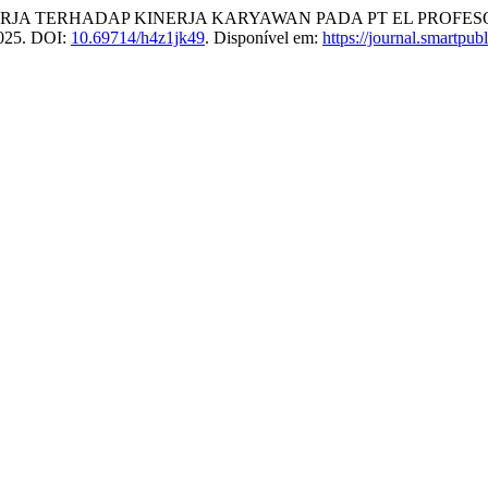
ERJA TERHADAP KINERJA KARYAWAN PADA PT EL PROFES
 2025. DOI:
10.69714/h4z1jk49
. Disponível em:
https://journal.smartpub