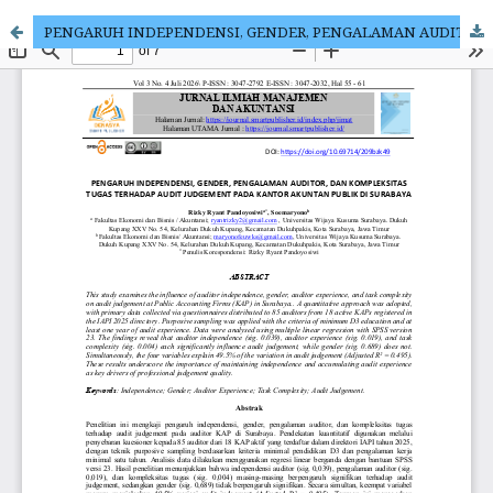
PENGARUH INDEPENDENSI, GENDER, PENGALAMAN AUDITOR, DAN KOMPLEKSITAS TUGAS TERHADAP AUDIT JUDGEMENT PADA KANTOR AKUNTAN PUBLIK DI SURABAYA