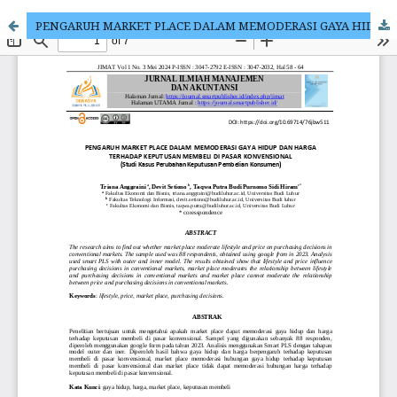
PENGARUH MARKET PLACE DALAM MEMODERASI GAYA HIDUP DAN HARGA TERHADAP KEPUTUSAN MEMBELI DI PASAR KONVENSIONAL