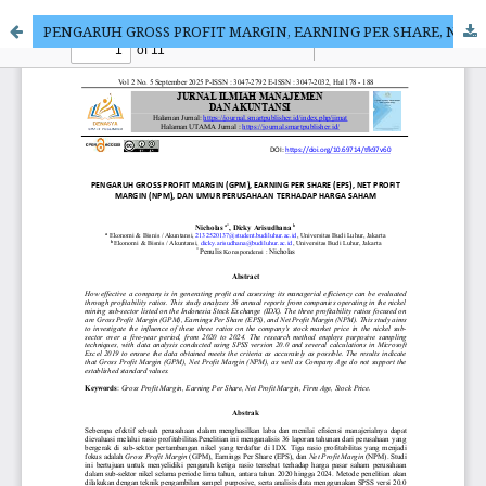
PENGARUH GROSS PROFIT MARGIN, EARNING PER SHARE, NET PROFIT MARGIN, DAN UMUR PERUSAHAAN TERHADAP HARGA SAHAM